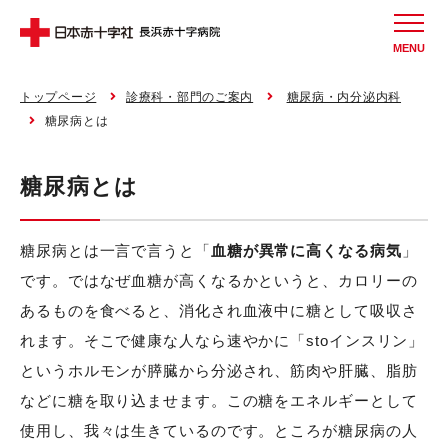
MENU
トップページ
診療科・部門のご案内
糖尿病・内分泌内科
糖尿病とは
糖尿病とは
糖尿病とは一言で言うと「
血糖が異常に高くなる病気
」
です。ではなぜ血糖が高くなるかというと、カロリーの
あるものを食べると、消化され血液中に糖として吸収さ
れます。そこで健康な人なら速やかに「stoインスリン」
というホルモンが膵臓から分泌され、筋肉や肝臓、脂肪
などに糖を取り込ませます。この糖をエネルギーとして
使用し、我々は生きているのです。ところが糖尿病の人