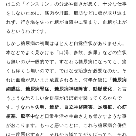
はこの「インスリン」の分泌や働きが悪く、十分な仕事
をしないために、筋肉や肝臓、脂肪などに糖が取り込ま
れず、行き場を失った糖が血液中に留まり、血糖が上が
るというわけです。
しかし糖尿病の初期はほとんど自覚症状がありません。
本などでよく見かける「口渇、多飲、多尿」などの症状
も無いのが一般的です。すなわち糖尿病になっても、痛
くも痒くも無いのです。ではなぜ治療が必要なのか。そ
れは血糖が悪いまま放置されると、何年か後に「
糖尿病
網膜症、糖尿病腎症、糖尿病神経障害、動脈硬化
」と言
うような恐ろしい合併症がほぼ必ず襲ってくるからで
す。すなわち
失明、透析、自立神経障害、足壊疽、心筋
梗塞、脳卒中
など日常生活や生命さえも脅かすような事
がおこります。もっと悪いことに、これら糖尿病合併症
は一度悪化すると、それから慌ててがんばっても、それ