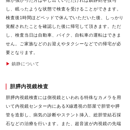
痛が強かった方は申し出ていただければ鎮静剤を投与
し、眠ったような状態で検査を受けることができます。
検査後1時間ほどベッドで休んでいただいた後、しっかり
覚醒されたことを確認した後に帰宅して頂きます。ただ
し、検査当日は自動車、バイク、自転車の運転はできま
せん。ご家族などのお迎えやタクシーなどでの帰宅が必
要となります。
鎮静について
胆膵内視鏡検査
胆膵内視鏡検査には側視鏡といわれる特殊なカメラを用
いて内視鏡センター内にあるX線透視の部屋で胆管や膵
管を造影し、病気の診断やステント挿入、総胆管結石採
石などの治療を行います。また、超音波が内視鏡の先端