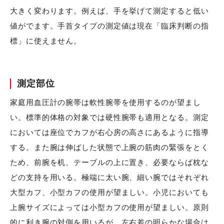
大きく変わります。例えば、手を挙げて測定すると低い
値がでます。手首タイプの測定値は現在「臨床判断の指
標」に使えません。
測定部位
家庭用血圧計の腕帯は軟性腕帯を使用するのが望まし
い。標準的体格の対象では硬性腕帯も適用となる。測定
においては座位でカフが右心房の高さにあるように指導
する。また腕は伸ばした状態で上腕の筋肉の緊張をとく
ため、前腕を机、テーブルの上に置き、必要ならば枕な
どの支持を用いる。極端に太い腕、細い腕ではそれぞれ
大型カフ、小型カフの使用が望ましい。小児においても
上腕サイズによっては小型カフの使用が望ましい。原則
的に利き腕の対側を用いるが、左右差の明らかな場合は